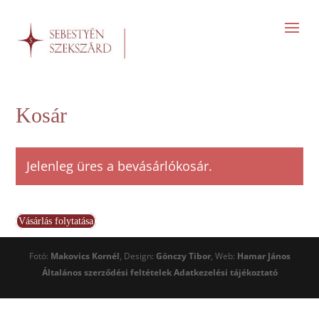
Kosár
Jelenleg üres a bevásárlókosár.
Vásárlás folytatása
Fotó:
Makovics Kornél
, Design:
Gönczy Tibor
, Web:
Hamar János
Általános szerződési feltételek
Adatkezelési tájékoztató